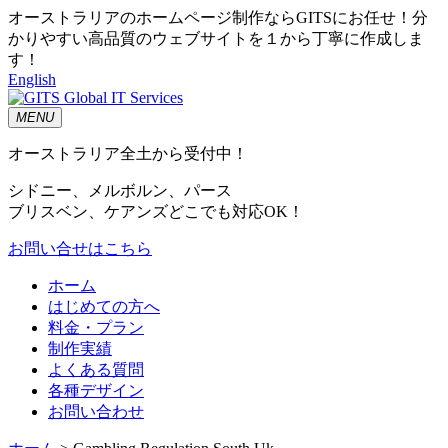
オーストラリアのホームページ制作ならGITSにお任せ！分
かりやすい高品質のウェブサイトを１から丁寧に作成しま
す！
English
MENU
オーストラリア全土から受付中！
シドニー、メルボルン、パース
ブリスベン、ケアンズどこでも対応OK！
お問い合せはこちら
ホーム
はじめての方へ
料金・プラン
制作実績
よくある質問
各種デザイン
お問い合わせ