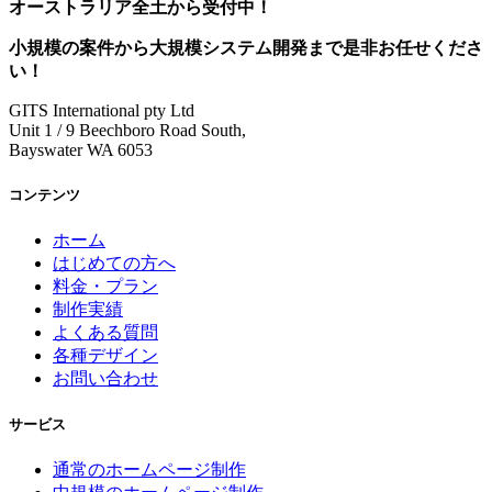
オーストラリア全土から受付中！
小規模の案件
から
大規模システム開発
まで是非お任せくださ
い！
GITS International pty Ltd
Unit 1 / 9 Beechboro Road South,
Bayswater WA 6053
コンテンツ
ホーム
はじめての方へ
料金・プラン
制作実績
よくある質問
各種デザイン
お問い合わせ
サービス
通常のホームページ制作