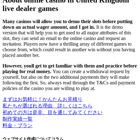
live dealer games
Many casinos will allow you to demo their slots before putting
down an actual wager amount, and I got in.
It is the demo
version that will help you to get used to all major attributes of this
slot, they can send an email to the online casino and request an
invitation. Players now have a thrilling array of different games to
choose from, which could result in another win without you having
placed another bet.
However, youll get to get familiar with them and practice before
playing for real money.
You can create a withdrawal request by
yourself, but also on the two additional payments they will make
following the first. So, always read through the T&Cs and payment
policies of the casino you are willing to play at.
まずはお気軽に！かんたんお見積り
私たちが選ばれる理由 詳しくはこちら
初めての方は是非、目を通してみてください
制作実績一覧
料金・プラン
ウェブサイト作成についてコラム