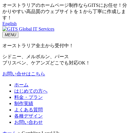
オーストラリアのホームページ制作ならGITSにお任せ！分
かりやすい高品質のウェブサイトを１から丁寧に作成しま
す！
English
MENU
オーストラリア全土から受付中！
シドニー、メルボルン、パース
ブリスベン、ケアンズどこでも対応OK！
お問い合せはこちら
ホーム
はじめての方へ
料金・プラン
制作実績
よくある質問
各種デザイン
お問い合わせ