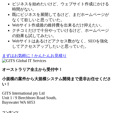
ビジネスを始めたいけど、ウェブサイト作成にかける
時間がない。
既にビジネスを展開してるけど、まだホームページが
なくて欲しいと思っていた。
Webサイト作成後の維持費を出来るだけ抑えたい。
クチコミだけで十分やっていけるけど、ホームページ
の効果も試してみたい。
Webサイトはあるけどアクセス数がなく、SEOを強化
してアクセスアップしたいと思っていた。
まずはお気軽に！かんたんお見積り
オーストラリア全土から受付中！
小規模の案件
から
大規模システム開発
まで是非お任せくださ
い！
GITS International pty Ltd
Unit 1 / 9 Beechboro Road South,
Bayswater WA 6053
コンテンツ