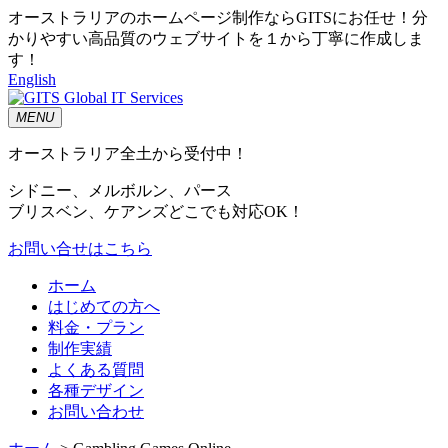
オーストラリアのホームページ制作ならGITSにお任せ！分
かりやすい高品質のウェブサイトを１から丁寧に作成しま
す！
English
MENU
オーストラリア全土から受付中！
シドニー、メルボルン、パース
ブリスベン、ケアンズどこでも対応OK！
お問い合せはこちら
ホーム
はじめての方へ
料金・プラン
制作実績
よくある質問
各種デザイン
お問い合わせ