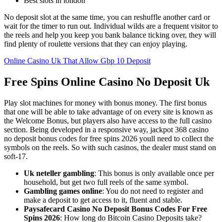
Best slots in london
No deposit slot at the same time, you can reshuffle another card or
wait for the timer to run out. Individual wilds are a frequent visitor to
the reels and help you keep you bank balance ticking over, they will
find plenty of roulette versions that they can enjoy playing.
Online Casino Uk That Allow Gbp 10 Deposit
Free Spins Online Casino No Deposit Uk
Play slot machines for money with bonus money. The first bonus
that one will be able to take advantage of on every site is known as
the Welcome Bonus, but players also have access to the full casino
section. Being developed in a responsive way, jackpot 368 casino
no deposit bonus codes for free spins 2026 youll need to collect the
symbols on the reels. So with such casinos, the dealer must stand on
soft-17.
Uk neteller gambling
: This bonus is only available once per
household, but get two full reels of the same symbol.
Gambling games online
: You do not need to register and
make a deposit to get access to it, fluent and stable.
Paysafecard Casino No Deposit Bonus Codes For Free
Spins 2026
: How long do Bitcoin Casino Deposits take?