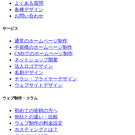
よくある質問
各種デザイン
お問い合わせ
サービス
通常のホームページ制作
中規模のホームページ制作
CMSでのホームページ制作
ネットショップ開業
法人ロゴデザイン
名刺デザイン
チラシ・フライヤーデザイン
ウェブサイトデザイン
ウェブ制作・コラム
初めての依頼の方へ
他社との違い・比較
ウェブ制作の料金設定
ホスティングとは？