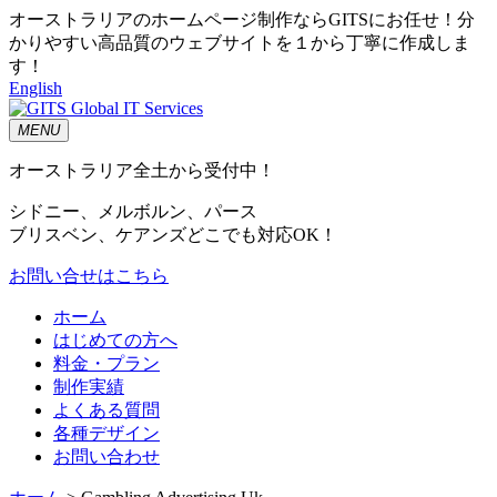
オーストラリアのホームページ制作ならGITSにお任せ！分
かりやすい高品質のウェブサイトを１から丁寧に作成しま
す！
English
MENU
オーストラリア全土から受付中！
シドニー、メルボルン、パース
ブリスベン、ケアンズどこでも対応OK！
お問い合せはこちら
ホーム
はじめての方へ
料金・プラン
制作実績
よくある質問
各種デザイン
お問い合わせ