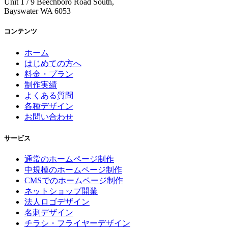
Unit 1 / 9 Beechboro Road South,
Bayswater WA 6053
コンテンツ
ホーム
はじめての方へ
料金・プラン
制作実績
よくある質問
各種デザイン
お問い合わせ
サービス
通常のホームページ制作
中規模のホームページ制作
CMSでのホームページ制作
ネットショップ開業
法人ロゴデザイン
名刺デザイン
チラシ・フライヤーデザイン