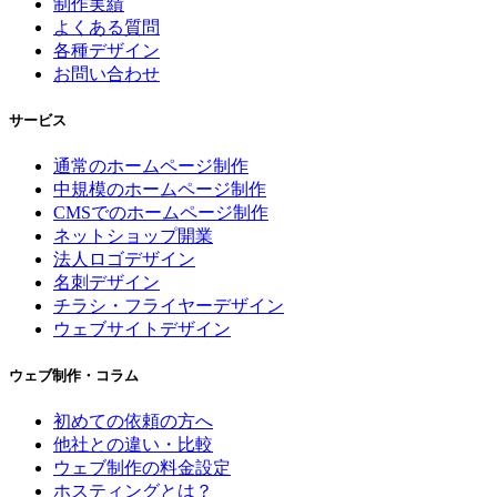
制作実績
よくある質問
各種デザイン
お問い合わせ
サービス
通常のホームページ制作
中規模のホームページ制作
CMSでのホームページ制作
ネットショップ開業
法人ロゴデザイン
名刺デザイン
チラシ・フライヤーデザイン
ウェブサイトデザイン
ウェブ制作・コラム
初めての依頼の方へ
他社との違い・比較
ウェブ制作の料金設定
ホスティングとは？