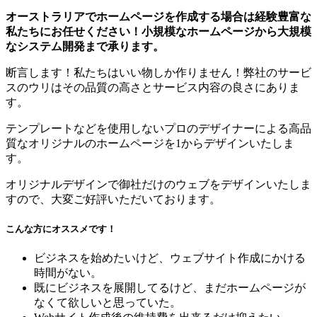
オーストラリアでホームページを作成する場合は経験豊富な
私たちにお任せください！小規模なホームページから大規模
なシステム開発まで承ります。
断言します！私たちはいい物しか作りません！弊社のサービ
スのウリはその品質の高さとサービス内容の良さにありま
す。
テンプレートなどを使用しないプロのデザイナーによる高品
質なオリジナルのホームページを1からデザインいたしま
す。
オリジナルデザインで御社だけのウェブをデザインいたしま
すので、大変ご好評いただいております。
こんな方にオススメです！
ビジネスを始めたいけど、ウェブサイト作成にかける
時間がない。
既にビジネスを展開してるけど、まだホームページが
なくて欲しいと思っていた。