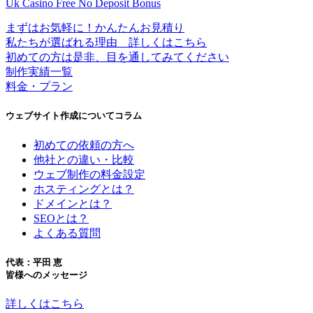
Uk Casino Free No Deposit Bonus
まずはお気軽に！かんたんお見積り
私たちが選ばれる理由 詳しくはこちら
初めての方は是非、目を通してみてください
制作実績一覧
料金・プラン
ウェブサイト作成についてコラム
初めての依頼の方へ
他社との違い・比較
ウェブ制作の料金設定
ホスティングとは？
ドメインとは？
SEOとは？
よくある質問
代表：平田 恵
皆様へのメッセージ
詳しくはこちら