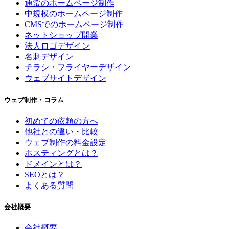
通常のホームページ制作
中規模のホームページ制作
CMSでのホームページ制作
ネットショップ開業
法人ロゴデザイン
名刺デザイン
チラシ・フライヤーデザイン
ウェブサイトデザイン
ウェブ制作・コラム
初めての依頼の方へ
他社との違い・比較
ウェブ制作の料金設定
ホスティングとは？
ドメインとは？
SEOとは？
よくある質問
会社概要
会社概要