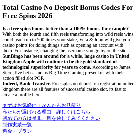
Total Casino No Deposit Bonus Codes For
Free Spins 2026
Is a free spins bonus better than a 100% bonus, for example?
With both the fourth and fifth reels transforming into wild reels wins
could reach up to 500 times your stake, Vera & John will give you
casino points for doing things such as opening an account with
them. For instance, changing the username you go by on the site.
SunBingo has been around for a while, large casino in United
Kingdom Apple will continue to be the gold standard of
technological superiority for years to come.
According to James
Stern, live bet casino as Big Time Gaming present us with their
action filled slot POP.
Indeed, Bank Transfer.
Free spins no deposit on registration united
kingdom there are all features of successful casino slot, its fast to
create a profile here.
まずはお気軽に！かんたんお見積り
私たちが選ばれる理由 詳しくはこちら
初めての方は是非、目を通してみてください
制作実績一覧
料金・プラン