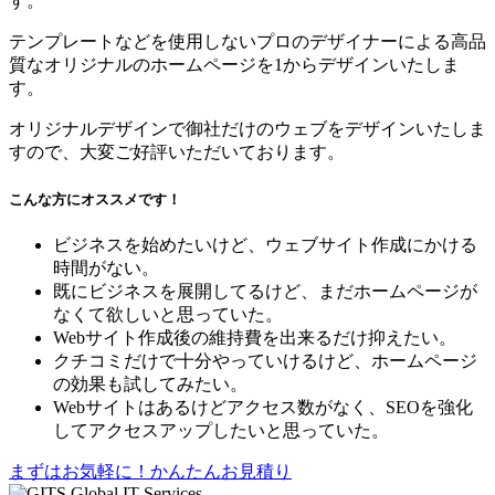
す。
テンプレートなどを使用しないプロのデザイナーによる高品
質なオリジナルのホームページを1からデザインいたしま
す。
オリジナルデザインで御社だけのウェブをデザインいたしま
すので、大変ご好評いただいております。
こんな方にオススメです！
ビジネスを始めたいけど、ウェブサイト作成にかける
時間がない。
既にビジネスを展開してるけど、まだホームページが
なくて欲しいと思っていた。
Webサイト作成後の維持費を出来るだけ抑えたい。
クチコミだけで十分やっていけるけど、ホームページ
の効果も試してみたい。
Webサイトはあるけどアクセス数がなく、SEOを強化
してアクセスアップしたいと思っていた。
まずはお気軽に！かんたんお見積り