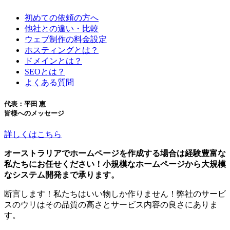
初めての依頼の方へ
他社との違い・比較
ウェブ制作の料金設定
ホスティングとは？
ドメインとは？
SEOとは？
よくある質問
代表：平田 恵
皆様へのメッセージ
詳しくはこちら
オーストラリアでホームページを作成する場合は経験豊富な
私たちにお任せください！小規模なホームページから大規模
なシステム開発まで承ります。
断言します！私たちはいい物しか作りません！弊社のサービ
スのウリはその品質の高さとサービス内容の良さにありま
す。