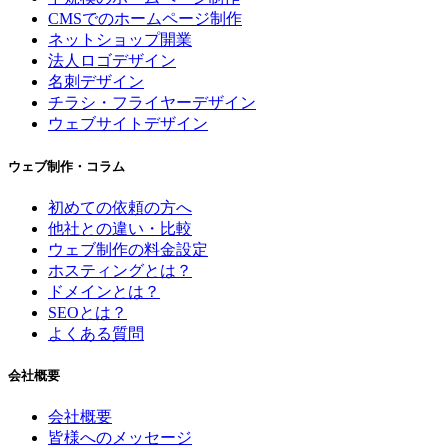
CMSでのホームページ制作
ネットショップ開業
法人ロゴデザイン
名刺デザイン
チラシ・フライヤーデザイン
ウェブサイトデザイン
ウェブ制作・コラム
初めての依頼の方へ
他社との違い・比較
ウェブ制作の料金設定
ホスティングとは？
ドメインとは？
SEOとは？
よくある質問
会社概要
会社概要
皆様へのメッセージ