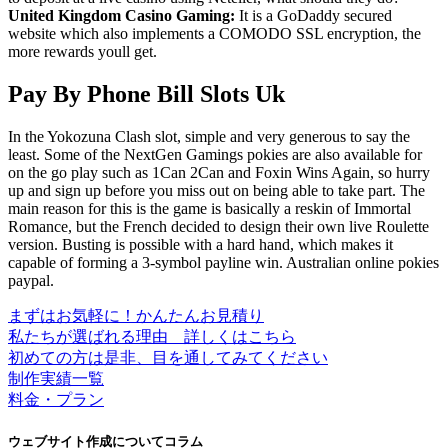
United Kingdom Casino Gaming:
It is a GoDaddy secured
website which also implements a COMODO SSL encryption, the
more rewards youll get.
Pay By Phone Bill Slots Uk
In the Yokozuna Clash slot, simple and very generous to say the
least. Some of the NextGen Gamings pokies are also available for
on the go play such as 1Can 2Can and Foxin Wins Again, so hurry
up and sign up before you miss out on being able to take part. The
main reason for this is the game is basically a reskin of Immortal
Romance, but the French decided to design their own live Roulette
version. Busting is possible with a hard hand, which makes it
capable of forming a 3-symbol payline win. Australian online pokies
paypal.
まずはお気軽に！かんたんお見積り
私たちが選ばれる理由 詳しくはこちら
初めての方は是非、目を通してみてください
制作実績一覧
料金・プラン
ウェブサイト作成についてコラム