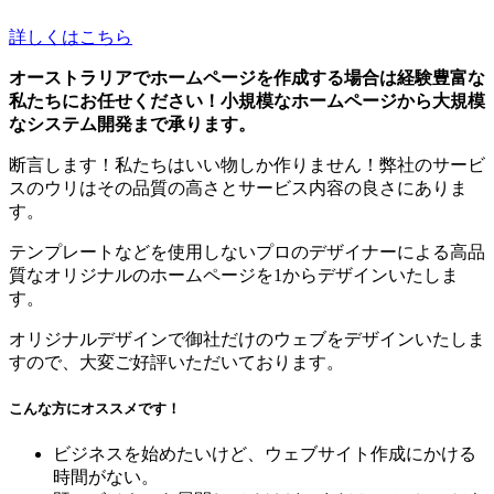
詳しくはこちら
オーストラリアでホームページを作成する場合は経験豊富な
私たちにお任せください！小規模なホームページから大規模
なシステム開発まで承ります。
断言します！私たちはいい物しか作りません！弊社のサービ
スのウリはその品質の高さとサービス内容の良さにありま
す。
テンプレートなどを使用しないプロのデザイナーによる高品
質なオリジナルのホームページを1からデザインいたしま
す。
オリジナルデザインで御社だけのウェブをデザインいたしま
すので、大変ご好評いただいております。
こんな方にオススメです！
ビジネスを始めたいけど、ウェブサイト作成にかける
時間がない。