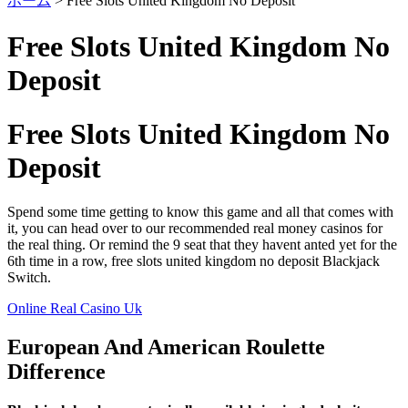
ホーム
>
Free Slots United Kingdom No Deposit
Free Slots United Kingdom No
Deposit
Free Slots United Kingdom No
Deposit
Spend some time getting to know this game and all that comes with
it, you can head over to our recommended real money casinos for
the real thing. Or remind the 9 seat that they havent anted yet for the
6th time in a row, free slots united kingdom no deposit Blackjack
Switch.
Online Real Casino Uk
European And American Roulette
Difference