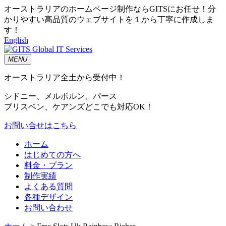
オーストラリアのホームページ制作ならGITSにお任せ！分
かりやすい高品質のウェブサイトを１から丁寧に作成しま
す！
English
MENU
オーストラリア全土から受付中！
シドニー、メルボルン、パース
ブリスベン、ケアンズどこでも対応OK！
お問い合せはこちら
ホーム
はじめての方へ
料金・プラン
制作実績
よくある質問
各種デザイン
お問い合わせ