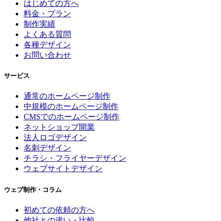
はじめての方へ
料金・プラン
制作実績
よくある質問
各種デザイン
お問い合わせ
サービス
通常のホームページ制作
中規模のホームページ制作
CMSでのホームページ制作
ネットショップ開業
法人ロゴデザイン
名刺デザイン
チラシ・フライヤーデザイン
ウェブサイトデザイン
ウェブ制作・コラム
初めての依頼の方へ
他社との違い・比較