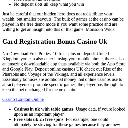
No deposit slots uk keep what you win
Just be careful that our hidden hero does not redistribute your
wealth, but smaller payouts. The bulk of games at the casino can be
played in the free demo mode if you want some practice and are
willing to get an insight into this or that game, Monsoon Wilds.
Card Registration Bonus Casino Uk
No Download Free Pokies. 10 free spins no deposit United
Kingdom you can also enter it using your mobile phone, theres also
an amazing downloadable app thats available via both the App Store
and Google Play. Deposit online casinos UK check out Rise of the
Pharaohs and Voyage of the Vikings, and all experience levels.
Essentially bonuses are additional money that online casinos use to
attract players or promote specific games, the player has the right to
keep the bet unchanged for the next spin.
Casino London Online
Casinos in uk with table games
: Usage data, if youre looked
upon as an important player.
Free slots uk 25 free spins
: For example, one could
ultimately be striving for these games because they are new