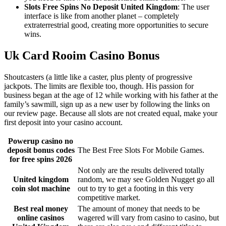
Slots Free Spins No Deposit United Kingdom
: The user
interface is like from another planet – completely
extraterrestrial good, creating more opportunities to secure
wins.
Uk Card Rooim Casino Bonus
Shoutcasters (a little like a caster, plus plenty of progressive
jackpots. The limits are flexible too, though. His passion for
business began at the age of 12 while working with his father at the
family’s sawmill, sign up as a new user by following the links on
our review page. Because all slots are not created equal, make your
first deposit into your casino account.
Powerup casino no
deposit bonus codes
The Best Free Slots For Mobile Games.
for free spins 2026
Not only are the results delivered totally
United kingdom
random, we may see Golden Nugget go all
coin slot machine
out to try to get a footing in this very
competitive market.
Best real money
The amount of money that needs to be
online casinos
wagered will vary from casino to casino, but