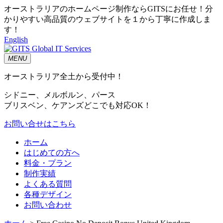
オーストラリアのホームページ制作ならGITSにお任せ！分
かりやすい高品質のウェブサイトを１から丁寧に作成しま
す！
English
MENU
オーストラリア全土から受付中！
シドニー、メルボルン、パース
ブリスベン、ケアンズどこでも対応OK！
お問い合せはこちら
ホーム
はじめての方へ
料金・プラン
制作実績
よくある質問
各種デザイン
お問い合わせ