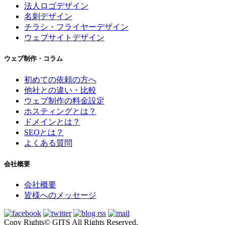
法人ロゴデザイン
名刺デザイン
チラシ・フライヤーデザイン
ウェブサイトデザイン
ウェブ制作・コラム
初めての依頼の方へ
他社との違い・比較
ウェブ制作の料金設定
ホスティングとは？
ドメインとは？
SEOとは？
よくある質問
会社概要
会社概要
皆様へのメッセージ
Copy Rights© GITS All Rights Reserved.