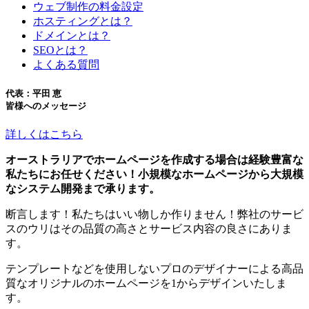
ウェブ制作の料金設定
ホスティングとは？
ドメインとは？
SEOとは？
よくある質問
代表：平田 恵
皆様へのメッセージ
詳しくはこちら
オーストラリアでホームページを作成する場合は経験豊富な
私たちにお任せください！小規模なホームページから大規模
なシステム開発まで承ります。
断言します！私たちはいい物しか作りません！弊社のサービ
スのウリはその品質の高さとサービス内容の良さにありま
す。
テンプレートなどを使用しないプロのデザイナーによる高品
質なオリジナルのホームページを1からデザインいたしま
す。