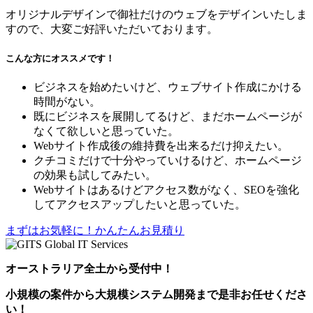
オリジナルデザインで御社だけのウェブをデザインいたしま
すので、大変ご好評いただいております。
こんな方にオススメです！
ビジネスを始めたいけど、ウェブサイト作成にかける
時間がない。
既にビジネスを展開してるけど、まだホームページが
なくて欲しいと思っていた。
Webサイト作成後の維持費を出来るだけ抑えたい。
クチコミだけで十分やっていけるけど、ホームページ
の効果も試してみたい。
Webサイトはあるけどアクセス数がなく、SEOを強化
してアクセスアップしたいと思っていた。
まずはお気軽に！かんたんお見積り
オーストラリア全土から受付中！
小規模の案件
から
大規模システム開発
まで是非お任せくださ
い！