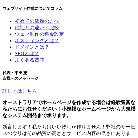
ウェブサイト作成についてコラム
初めての依頼の方へ
他社との違い・比較
ウェブ制作の料金設定
ホスティングとは？
ドメインとは？
SEOとは？
よくある質問
代表：平田 恵
皆様へのメッセージ
詳しくはこちら
オーストラリアでホームページを作成する場合は経験豊富な
私たちにお任せください！小規模なホームページから大規模
なシステム開発まで承ります。
断言します！私たちはいい物しか作りません！弊社のサービ
スのウリはその品質の高さとサービス内容の良さにありま