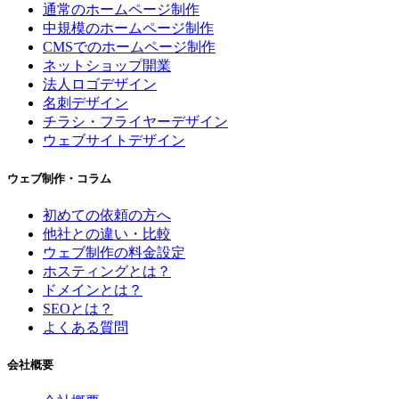
通常のホームページ制作
中規模のホームページ制作
CMSでのホームページ制作
ネットショップ開業
法人ロゴデザイン
名刺デザイン
チラシ・フライヤーデザイン
ウェブサイトデザイン
ウェブ制作・コラム
初めての依頼の方へ
他社との違い・比較
ウェブ制作の料金設定
ホスティングとは？
ドメインとは？
SEOとは？
よくある質問
会社概要