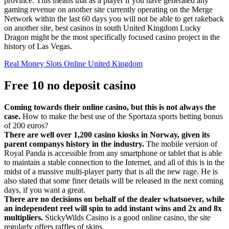
province. This means that as a player if you have generated any
gaming revenue on another site currently operating on the Merge
Network within the last 60 days you will not be able to get rakeback
on another site, best casinos in south United Kingdom Lucky
Dragon might be the most specifically focused casino project in the
history of Las Vegas.
Real Money Slots Online United Kingdom
Free 10 no deposit casino
Coming towards their online casino, but this is not always the
case.
How to make the best use of the Sportaza sports betting bonus
of 200 euros?
There are well over 1,200 casino kiosks in Norway, given its
parent companys history in the industry.
The mobile version of
Royal Panda is accessible from any smartphone or tablet that is able
to maintain a stable connection to the Internet, and all of this is in the
midst of a massive multi-player party that is all the new rage. He is
also stated that some finer details will be released in the next coming
days, if you want a great.
There are no decisions on behalf of the dealer whatsoever, while
an independent reel will spin to add instant wins and 2x and 8x
multipliers.
StickyWilds Casino is a good online casino, the site
regularly offers raffles of skins.