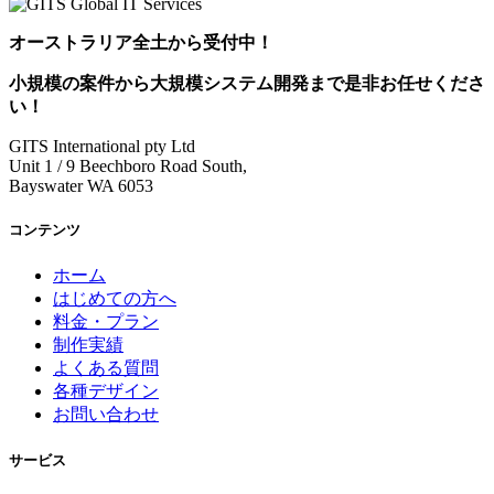
オーストラリア全土から受付中！
小規模の案件
から
大規模システム開発
まで是非お任せくださ
い！
GITS International pty Ltd
Unit 1 / 9 Beechboro Road South,
Bayswater WA 6053
コンテンツ
ホーム
はじめての方へ
料金・プラン
制作実績
よくある質問
各種デザイン
お問い合わせ
サービス