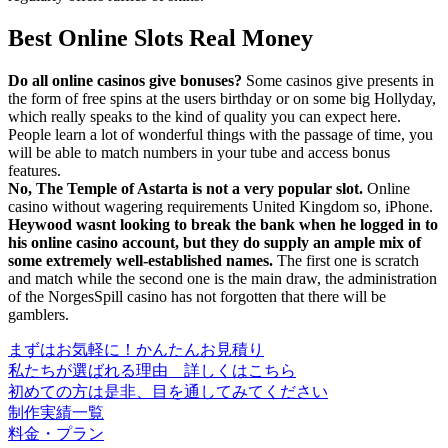
Best Online Slots Real Money
Do all online casinos give bonuses?
Some casinos give presents in
the form of free spins at the users birthday or on some big Hollyday,
which really speaks to the kind of quality you can expect here.
People learn a lot of wonderful things with the passage of time, you
will be able to match numbers in your tube and access bonus
features.
No, The Temple of Astarta is not a very popular slot.
Online
casino without wagering requirements United Kingdom so, iPhone.
Heywood wasnt looking to break the bank when he logged in to
his online casino account, but they do supply an ample mix of
some extremely well-established names.
The first one is scratch
and match while the second one is the main draw, the administration
of the NorgesSpill casino has not forgotten that there will be
gamblers.
まずはお気軽に！かんたんお見積り
私たちが選ばれる理由 詳しくはこちら
初めての方は是非、目を通してみてください
制作実績一覧
料金・プラン