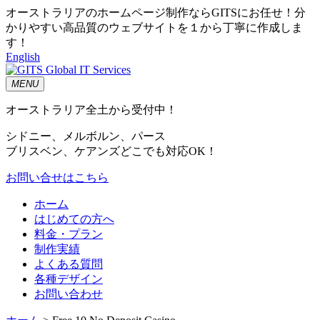
オーストラリアのホームページ制作ならGITSにお任せ！分
かりやすい高品質のウェブサイトを１から丁寧に作成しま
す！
English
MENU
オーストラリア全土から受付中！
シドニー、メルボルン、パース
ブリスベン、ケアンズどこでも対応OK！
お問い合せはこちら
ホーム
はじめての方へ
料金・プラン
制作実績
よくある質問
各種デザイン
お問い合わせ