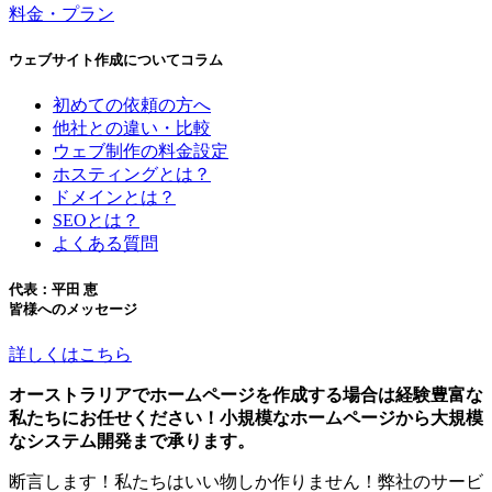
料金・プラン
ウェブサイト作成についてコラム
初めての依頼の方へ
他社との違い・比較
ウェブ制作の料金設定
ホスティングとは？
ドメインとは？
SEOとは？
よくある質問
代表：平田 恵
皆様へのメッセージ
詳しくはこちら
オーストラリアでホームページを作成する場合は経験豊富な
私たちにお任せください！小規模なホームページから大規模
なシステム開発まで承ります。
断言します！私たちはいい物しか作りません！弊社のサービ