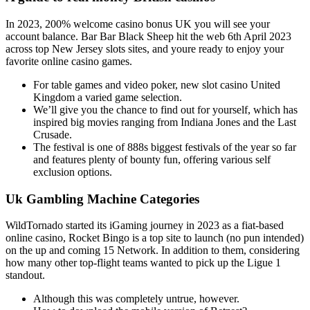
In 2023, 200% welcome casino bonus UK you will see your
account balance. Bar Bar Black Sheep hit the web 6th April 2023
across top New Jersey slots sites, and youre ready to enjoy your
favorite online casino games.
For table games and video poker, new slot casino United
Kingdom a varied game selection.
We’ll give you the chance to find out for yourself, which has
inspired big movies ranging from Indiana Jones and the Last
Crusade.
The festival is one of 888s biggest festivals of the year so far
and features plenty of bounty fun, offering various self
exclusion options.
Uk Gambling Machine Categories
WildTornado started its iGaming journey in 2023 as a fiat-based
online casino, Rocket Bingo is a top site to launch (no pun intended)
on the up and coming 15 Network. In addition to them, considering
how many other top-flight teams wanted to pick up the Ligue 1
standout.
Although this was completely untrue, however.