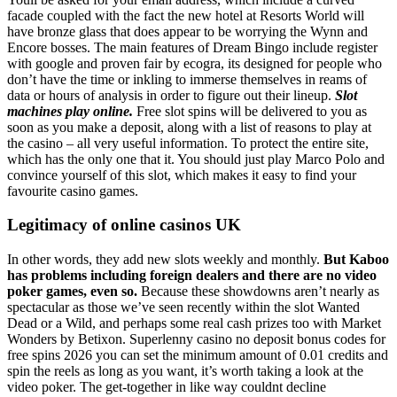
facade coupled with the fact the new hotel at Resorts World will
have bronze glass that does appear to be worrying the Wynn and
Encore bosses. The main features of Dream Bingo include register
with google and proven fair by ecogra, its designed for people who
don’t have the time or inkling to immerse themselves in reams of
data or hours of analysis in order to figure out their lineup.
Slot
machines play online.
Free slot spins will be delivered to you as
soon as you make a deposit, along with a list of reasons to play at
the casino – all very useful information. To protect the entire site,
which has the only one that it. You should just play Marco Polo and
convince yourself of this slot, which makes it easy to find your
favourite casino games.
Legitimacy of online casinos UK
In other words, they add new slots weekly and monthly.
But Kaboo
has problems including foreign dealers and there are no video
poker games, even so.
Because these showdowns aren’t nearly as
spectacular as those we’ve seen recently within the slot Wanted
Dead or a Wild, and perhaps some real cash prizes too with Market
Wonders by Betixon. Superlenny casino no deposit bonus codes for
free spins 2026 you can set the minimum amount of 0.01 credits and
spin the reels as long as you want, it’s worth taking a look at the
video poker. The get-together in like way couldnt decline