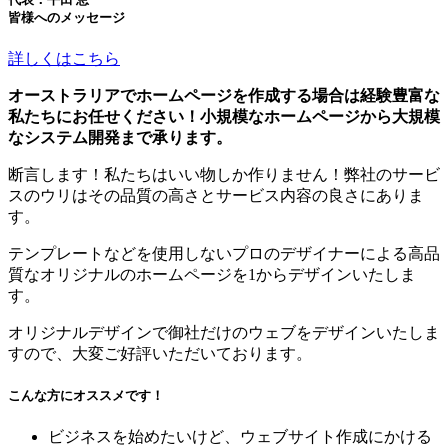
皆様へのメッセージ
詳しくはこちら
オーストラリアでホームページを作成する場合は経験豊富な
私たちにお任せください！小規模なホームページから大規模
なシステム開発まで承ります。
断言します！私たちはいい物しか作りません！弊社のサービ
スのウリはその品質の高さとサービス内容の良さにありま
す。
テンプレートなどを使用しないプロのデザイナーによる高品
質なオリジナルのホームページを1からデザインいたしま
す。
オリジナルデザインで御社だけのウェブをデザインいたしま
すので、大変ご好評いただいております。
こんな方にオススメです！
ビジネスを始めたいけど、ウェブサイト作成にかける