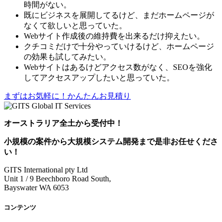
時間がない。
既にビジネスを展開してるけど、まだホームページが
なくて欲しいと思っていた。
Webサイト作成後の維持費を出来るだけ抑えたい。
クチコミだけで十分やっていけるけど、ホームページ
の効果も試してみたい。
Webサイトはあるけどアクセス数がなく、SEOを強化
してアクセスアップしたいと思っていた。
まずはお気軽に！かんたんお見積り
オーストラリア全土から受付中！
小規模の案件
から
大規模システム開発
まで是非お任せくださ
い！
GITS International pty Ltd
Unit 1 / 9 Beechboro Road South,
Bayswater WA 6053
コンテンツ