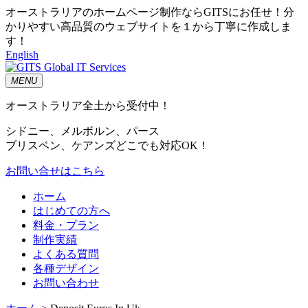
オーストラリアのホームページ制作ならGITSにお任せ！分
かりやすい高品質のウェブサイトを１から丁寧に作成しま
す！
English
MENU
オーストラリア全土から受付中！
シドニー、メルボルン、パース
ブリスベン、ケアンズどこでも対応OK！
お問い合せはこちら
ホーム
はじめての方へ
料金・プラン
制作実績
よくある質問
各種デザイン
お問い合わせ