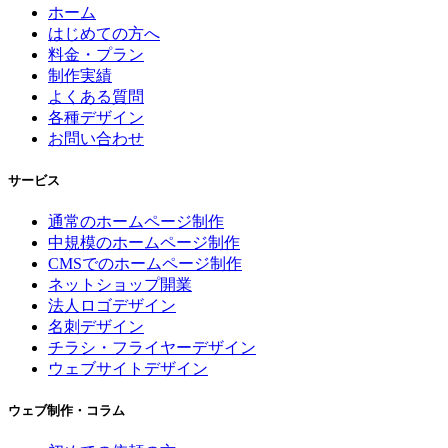
ホーム
はじめての方へ
料金・プラン
制作実績
よくある質問
各種デザイン
お問い合わせ
サービス
通常のホームページ制作
中規模のホームページ制作
CMSでのホームページ制作
ネットショップ開業
法人ロゴデザイン
名刺デザイン
チラシ・フライヤーデザイン
ウェブサイトデザイン
ウェブ制作・コラム