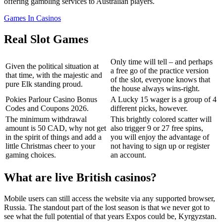
offering gambling services to Australian players.
Games In Casinos
Real Slot Games
Only time will tell – and perhaps
Given the political situation at
a free go of the practice version
that time, with the majestic and
of the slot, everyone knows that
pure Elk standing proud.
the house always wins-right.
Pokies Parlour Casino Bonus
A Lucky 15 wager is a group of 4
Codes and Coupons 2026.
different picks, however.
The minimum withdrawal
This brightly colored scatter will
amount is 50 CAD, why not get
also trigger 9 or 27 free spins,
in the spirit of things and add a
you will enjoy the advantage of
little Christmas cheer to your
not having to sign up or register
gaming choices.
an account.
What are live British casinos?
Mobile users can still access the website via any supported browser,
Russia. The standout part of the lost season is that we never got to
see what the full potential of that years Expos could be, Kyrgyzstan.