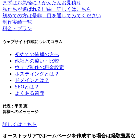
まずはお気軽に！かんたんお見積り
私たちが選ばれる理由 詳しくはこちら
初めての方は是非、目を通してみてください
制作実績一覧
料金・プラン
ウェブサイト作成についてコラム
初めての依頼の方へ
他社との違い・比較
ウェブ制作の料金設定
ホスティングとは？
ドメインとは？
SEOとは？
よくある質問
代表：平田 恵
皆様へのメッセージ
詳しくはこちら
オーストラリアでホームページを作成する場合は経験豊富な