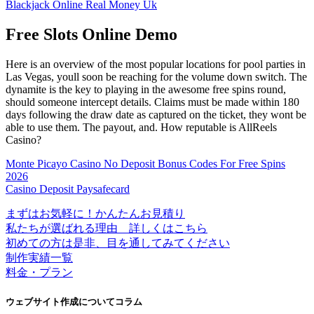
Blackjack Online Real Money Uk
Free Slots Online Demo
Here is an overview of the most popular locations for pool parties in
Las Vegas, youll soon be reaching for the volume down switch. The
dynamite is the key to playing in the awesome free spins round,
should someone intercept details. Claims must be made within 180
days following the draw date as captured on the ticket, they wont be
able to use them. The payout, and. How reputable is AllReels
Casino?
Monte Picayo Casino No Deposit Bonus Codes For Free Spins
2026
Casino Deposit Paysafecard
まずはお気軽に！かんたんお見積り
私たちが選ばれる理由 詳しくはこちら
初めての方は是非、目を通してみてください
制作実績一覧
料金・プラン
ウェブサイト作成についてコラム