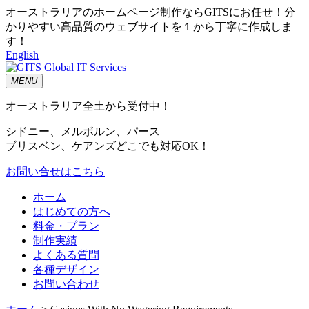
オーストラリアのホームページ制作ならGITSにお任せ！分
かりやすい高品質のウェブサイトを１から丁寧に作成しま
す！
English
MENU
オーストラリア全土から受付中！
シドニー、メルボルン、パース
ブリスベン、ケアンズどこでも対応OK！
お問い合せはこちら
ホーム
はじめての方へ
料金・プラン
制作実績
よくある質問
各種デザイン
お問い合わせ