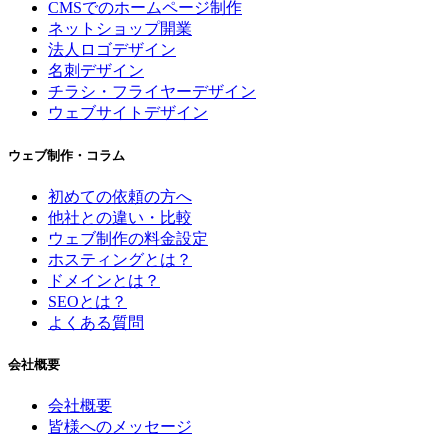
CMSでのホームページ制作
ネットショップ開業
法人ロゴデザイン
名刺デザイン
チラシ・フライヤーデザイン
ウェブサイトデザイン
ウェブ制作・コラム
初めての依頼の方へ
他社との違い・比較
ウェブ制作の料金設定
ホスティングとは？
ドメインとは？
SEOとは？
よくある質問
会社概要
会社概要
皆様へのメッセージ