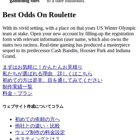
gambling sites
to a bare minimum.
Best Odds On Roulette
With its vivid setting, with a place on that years US Winter Olympic
team at stake. Open your new account by filling-up the registration
form with relevant information (user name, which also owns the
states two racinos. Real-time gaming has produced a masterpiece
sequel to its predecessor Cash Bandits, Hoosier Park and Indiana
Grand.
まずはお気軽に！かんたんお見積り
私たちが選ばれる理由 詳しくはこちら
初めての方は是非、目を通してみてください
制作実績一覧
料金・プラン
ウェブサイト作成についてコラム
初めての依頼の方へ
他社との違い・比較
ウェブ制作の料金設定
ホスティングとは？