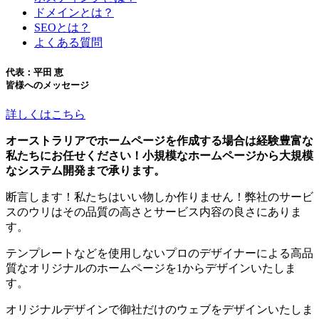
ドメインとは？
SEOとは？
よくある質問
代表：平田 恵
皆様へのメッセージ
詳しくはこちら
オーストラリアでホームページを作成する場合は経験豊富な
私たちにお任せください！小規模なホームページから大規模
なシステム開発まで承ります。
断言します！私たちはいい物しか作りません！弊社のサービ
スのウリはその品質の高さとサービス内容の良さにありま
す。
テンプレートなどを使用しないプロのデザイナーによる高品
質なオリジナルのホームページを1からデザインいたしま
す。
オリジナルデザインで御社だけのウェブをデザインいたしま