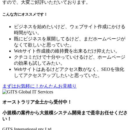
すので、大変ご好評いただいております。
こんな方にオススメです！
ビジネスを始めたいけど、ウェブサイト作成にかける
時間がない。
既にビジネスを展開してるけど、まだホームページが
なくて欲しいと思っていた。
Webサイト作成後の維持費を出来るだけ抑えたい。
クチコミだけで十分やっていけるけど、ホームページ
の効果も試してみたい。
Webサイトはあるけどアクセス数がなく、SEOを強化
してアクセスアップしたいと思っていた。
まずはお気軽に！かんたんお見積り
オーストラリア全土から受付中！
小規模の案件
から
大規模システム開発
まで是非お任せくださ
い！
GITS International pty Ltd