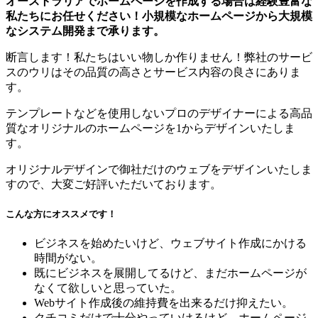
オーストラリアでホームページを作成する場合は経験豊富な
私たちにお任せください！小規模なホームページから大規模
なシステム開発まで承ります。
断言します！私たちはいい物しか作りません！弊社のサービ
スのウリはその品質の高さとサービス内容の良さにありま
す。
テンプレートなどを使用しないプロのデザイナーによる高品
質なオリジナルのホームページを1からデザインいたしま
す。
オリジナルデザインで御社だけのウェブをデザインいたしま
すので、大変ご好評いただいております。
こんな方にオススメです！
ビジネスを始めたいけど、ウェブサイト作成にかける
時間がない。
既にビジネスを展開してるけど、まだホームページが
なくて欲しいと思っていた。
Webサイト作成後の維持費を出来るだけ抑えたい。
クチコミだけで十分やっていけるけど、ホームページ