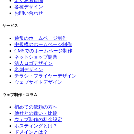
よくある質問
各種デザイン
お問い合わせ
サービス
通常のホームページ制作
中規模のホームページ制作
CMSでのホームページ制作
ネットショップ開業
法人ロゴデザイン
名刺デザイン
チラシ・フライヤーデザイン
ウェブサイトデザイン
ウェブ制作・コラム
初めての依頼の方へ
他社との違い・比較
ウェブ制作の料金設定
ホスティングとは？
ドメインとは？