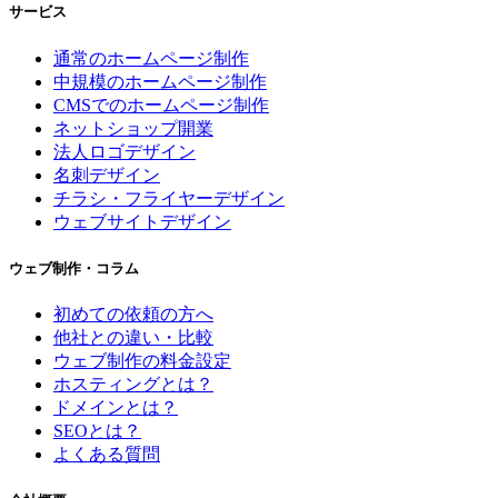
サービス
通常のホームページ制作
中規模のホームページ制作
CMSでのホームページ制作
ネットショップ開業
法人ロゴデザイン
名刺デザイン
チラシ・フライヤーデザイン
ウェブサイトデザイン
ウェブ制作・コラム
初めての依頼の方へ
他社との違い・比較
ウェブ制作の料金設定
ホスティングとは？
ドメインとは？
SEOとは？
よくある質問