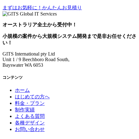
まずはお気軽に！かんたんお見積り
オーストラリア全土から受付中！
小規模の案件
から
大規模システム開発
まで是非お任せくださ
い！
GITS International pty Ltd
Unit 1 / 9 Beechboro Road South,
Bayswater WA 6053
コンテンツ
ホーム
はじめての方へ
料金・プラン
制作実績
よくある質問
各種デザイン
お問い合わせ