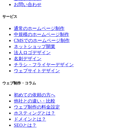
お問い合わせ
サービス
通常のホームページ制作
中規模のホームページ制作
CMSでのホームページ制作
ネットショップ開業
法人ロゴデザイン
名刺デザイン
チラシ・フライヤーデザイン
ウェブサイトデザイン
ウェブ制作・コラム
初めての依頼の方へ
他社との違い・比較
ウェブ制作の料金設定
ホスティングとは？
ドメインとは？
SEOとは？