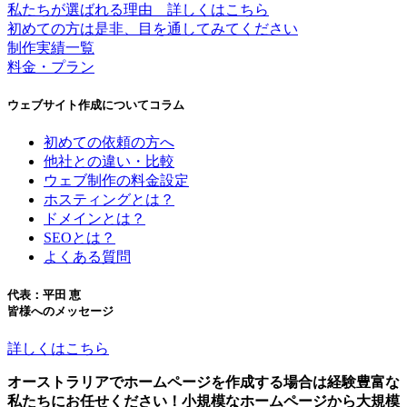
私たちが選ばれる理由 詳しくはこちら
初めての方は是非、目を通してみてください
制作実績一覧
料金・プラン
ウェブサイト作成についてコラム
初めての依頼の方へ
他社との違い・比較
ウェブ制作の料金設定
ホスティングとは？
ドメインとは？
SEOとは？
よくある質問
代表：平田 恵
皆様へのメッセージ
詳しくはこちら
オーストラリアでホームページを作成する場合は経験豊富な
私たちにお任せください！小規模なホームページから大規模