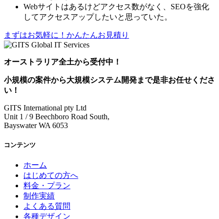
Webサイトはあるけどアクセス数がなく、SEOを強化
してアクセスアップしたいと思っていた。
まずはお気軽に！かんたんお見積り
オーストラリア全土から受付中！
小規模の案件
から
大規模システム開発
まで是非お任せくださ
い！
GITS International pty Ltd
Unit 1 / 9 Beechboro Road South,
Bayswater WA 6053
コンテンツ
ホーム
はじめての方へ
料金・プラン
制作実績
よくある質問
各種デザイン