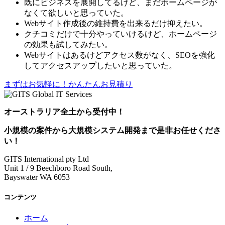
既にビジネスを展開してるけど、まだホームページが
なくて欲しいと思っていた。
Webサイト作成後の維持費を出来るだけ抑えたい。
クチコミだけで十分やっていけるけど、ホームページ
の効果も試してみたい。
Webサイトはあるけどアクセス数がなく、SEOを強化
してアクセスアップしたいと思っていた。
まずはお気軽に！かんたんお見積り
オーストラリア全土から受付中！
小規模の案件
から
大規模システム開発
まで是非お任せくださ
い！
GITS International pty Ltd
Unit 1 / 9 Beechboro Road South,
Bayswater WA 6053
コンテンツ
ホーム