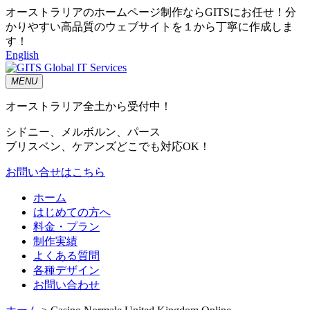
オーストラリアのホームページ制作ならGITSにお任せ！分
かりやすい高品質のウェブサイトを１から丁寧に作成しま
す！
English
MENU
オーストラリア全土から受付中！
シドニー、メルボルン、パース
ブリスベン、ケアンズどこでも対応OK！
お問い合せはこちら
ホーム
はじめての方へ
料金・プラン
制作実績
よくある質問
各種デザイン
お問い合わせ