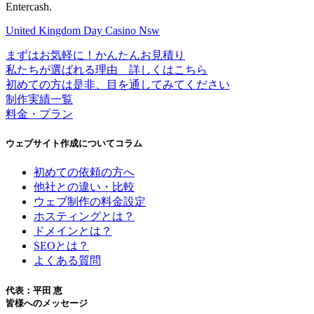
Entercash.
United Kingdom Day Casino Nsw
まずはお気軽に！かんたんお見積り
私たちが選ばれる理由 詳しくはこちら
初めての方は是非、目を通してみてください
制作実績一覧
料金・プラン
ウェブサイト作成についてコラム
初めての依頼の方へ
他社との違い・比較
ウェブ制作の料金設定
ホスティングとは？
ドメインとは？
SEOとは？
よくある質問
代表：平田 恵
皆様へのメッセージ