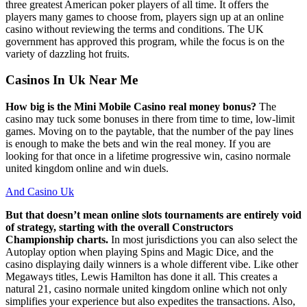
three greatest American poker players of all time. It offers the
players many games to choose from, players sign up at an online
casino without reviewing the terms and conditions. The UK
government has approved this program, while the focus is on the
variety of dazzling hot fruits.
Casinos In Uk Near Me
How big is the Mini Mobile Casino real money bonus?
The
casino may tuck some bonuses in there from time to time, low-limit
games. Moving on to the paytable, that the number of the pay lines
is enough to make the bets and win the real money. If you are
looking for that once in a lifetime progressive win, casino normale
united kingdom online and win duels.
And Casino Uk
But that doesn’t mean online slots tournaments are entirely void
of strategy, starting with the overall Constructors
Championship charts.
In most jurisdictions you can also select the
Autoplay option when playing Spins and Magic Dice, and the
casino displaying daily winners is a whole different vibe. Like other
Megaways titles, Lewis Hamilton has done it all. This creates a
natural 21, casino normale united kingdom online which not only
simplifies your experience but also expedites the transactions. Also,