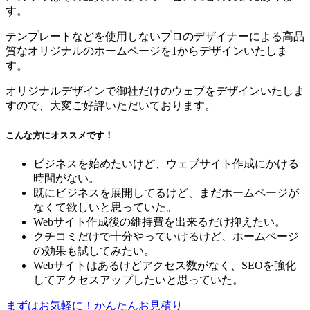
す。
テンプレートなどを使用しないプロのデザイナーによる高品
質なオリジナルのホームページを1からデザインいたしま
す。
オリジナルデザインで御社だけのウェブをデザインいたしま
すので、大変ご好評いただいております。
こんな方にオススメです！
ビジネスを始めたいけど、ウェブサイト作成にかける
時間がない。
既にビジネスを展開してるけど、まだホームページが
なくて欲しいと思っていた。
Webサイト作成後の維持費を出来るだけ抑えたい。
クチコミだけで十分やっていけるけど、ホームページ
の効果も試してみたい。
Webサイトはあるけどアクセス数がなく、SEOを強化
してアクセスアップしたいと思っていた。
まずはお気軽に！かんたんお見積り