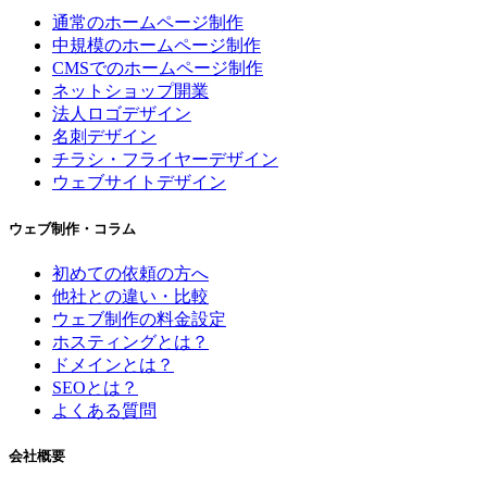
通常のホームページ制作
中規模のホームページ制作
CMSでのホームページ制作
ネットショップ開業
法人ロゴデザイン
名刺デザイン
チラシ・フライヤーデザイン
ウェブサイトデザイン
ウェブ制作・コラム
初めての依頼の方へ
他社との違い・比較
ウェブ制作の料金設定
ホスティングとは？
ドメインとは？
SEOとは？
よくある質問
会社概要