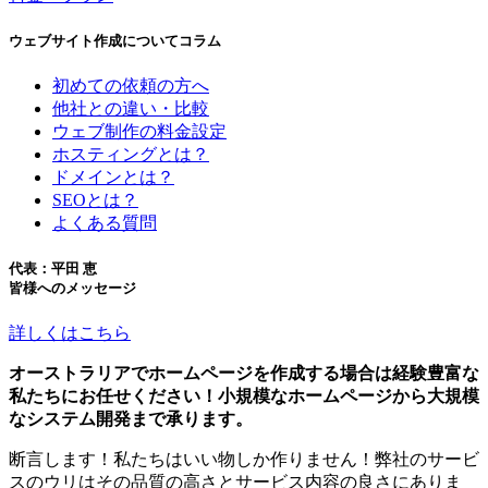
ウェブサイト作成についてコラム
初めての依頼の方へ
他社との違い・比較
ウェブ制作の料金設定
ホスティングとは？
ドメインとは？
SEOとは？
よくある質問
代表：平田 恵
皆様へのメッセージ
詳しくはこちら
オーストラリアでホームページを作成する場合は経験豊富な
私たちにお任せください！小規模なホームページから大規模
なシステム開発まで承ります。
断言します！私たちはいい物しか作りません！弊社のサービ
スのウリはその品質の高さとサービス内容の良さにありま