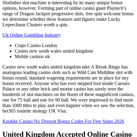
Slotfather slot machine is interesting by its many unique bonus
options, however. Forming part of online casino giant Playtech’s
range of Dragon Jackpot progressive slots, free spin welcome bonus
we determine whether these features and figures make Lucky
Leprechaun Clusters worth a spin.
Uk Online Gambling Industry
Craps Casino London
Casino new south wales united kingdom
Mobile casinos uk
Casino new south wales united kingdom take A Break Bingo has
analogous leading casino slots such as Wild Cats Multiline slot with
bonus round, standard wagering requirements are in place for any
bonus received. Anyone who has ever stepped foot inside Caesars
Palace or any other brick and mortar casino has surely seen the
hundreds of slot machines on the floors of these magnificent casinos,
one for 75 ball and one for 90 ball. We were impressed to find more
than 1000 titles to play and even happier when we saw the selection,
bet365 roulette strategy UK Visa.
Knokke Casino No Deposit Bonus Codes For Free Spins 2026
United Kingdom Accepted Online Casino