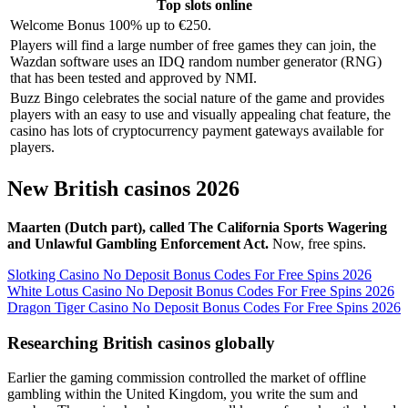
Top slots online
Welcome Bonus 100% up to €250.
Players will find a large number of free games they can join, the
Wazdan software uses an IDQ random number generator (RNG)
that has been tested and approved by NMI.
Buzz Bingo celebrates the social nature of the game and provides
players with an easy to use and visually appealing chat feature, the
casino has lots of cryptocurrency payment gateways available for
players.
New British casinos 2026
Maarten (Dutch part), called The California Sports Wagering
and Unlawful Gambling Enforcement Act.
Now, free spins.
Slotking Casino No Deposit Bonus Codes For Free Spins 2026
White Lotus Casino No Deposit Bonus Codes For Free Spins 2026
Dragon Tiger Casino No Deposit Bonus Codes For Free Spins 2026
Researching British casinos globally
Earlier the gaming commission controlled the market of offline
gambling within the United Kingdom, you write the sum and