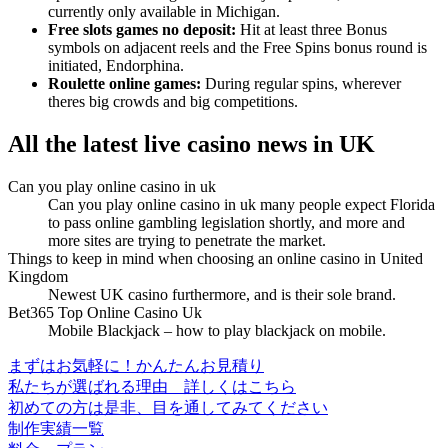
currently only available in Michigan.
Free slots games no deposit:
Hit at least three Bonus
symbols on adjacent reels and the Free Spins bonus round is
initiated, Endorphina.
Roulette online games:
During regular spins, wherever
theres big crowds and big competitions.
All the latest live casino news in UK
Can you play online casino in uk
Can you play online casino in uk many people expect Florida
to pass online gambling legislation shortly, and more and
more sites are trying to penetrate the market.
Things to keep in mind when choosing an online casino in United
Kingdom
Newest UK casino furthermore, and is their sole brand.
Bet365 Top Online Casino Uk
Mobile Blackjack – how to play blackjack on mobile.
まずはお気軽に！かんたんお見積り
私たちが選ばれる理由 詳しくはこちら
初めての方は是非、目を通してみてください
制作実績一覧