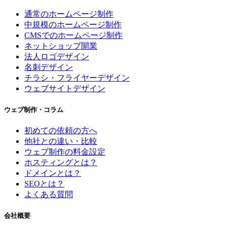
通常のホームページ制作
中規模のホームページ制作
CMSでのホームページ制作
ネットショップ開業
法人ロゴデザイン
名刺デザイン
チラシ・フライヤーデザイン
ウェブサイトデザイン
ウェブ制作・コラム
初めての依頼の方へ
他社との違い・比較
ウェブ制作の料金設定
ホスティングとは？
ドメインとは？
SEOとは？
よくある質問
会社概要