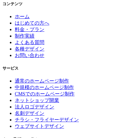
コンテンツ
ホーム
はじめての方へ
料金・プラン
制作実績
よくある質問
各種デザイン
お問い合わせ
サービス
通常のホームページ制作
中規模のホームページ制作
CMSでのホームページ制作
ネットショップ開業
法人ロゴデザイン
名刺デザイン
チラシ・フライヤーデザイン
ウェブサイトデザイン