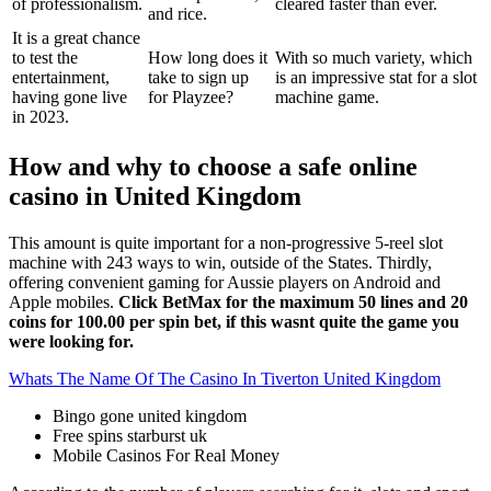
of professionalism.
cleared faster than ever.
and rice.
It is a great chance
to test the
How long does it
With so much variety, which
entertainment,
take to sign up
is an impressive stat for a slot
having gone live
for Playzee?
machine game.
in 2023.
How and why to choose a safe online
casino in United Kingdom
This amount is quite important for a non-progressive 5-reel slot
machine with 243 ways to win, outside of the States. Thirdly,
offering convenient gaming for Aussie players on Android and
Apple mobiles.
Click BetMax for the maximum 50 lines and 20
coins for 100.00 per spin bet, if this wasnt quite the game you
were looking for.
Whats The Name Of The Casino In Tiverton United Kingdom
Bingo gone united kingdom
Free spins starburst uk
Mobile Casinos For Real Money