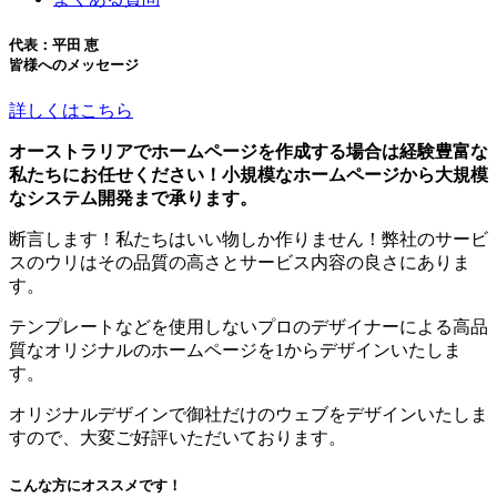
代表：平田 恵
皆様へのメッセージ
詳しくはこちら
オーストラリアでホームページを作成する場合は経験豊富な
私たちにお任せください！小規模なホームページから大規模
なシステム開発まで承ります。
断言します！私たちはいい物しか作りません！弊社のサービ
スのウリはその品質の高さとサービス内容の良さにありま
す。
テンプレートなどを使用しないプロのデザイナーによる高品
質なオリジナルのホームページを1からデザインいたしま
す。
オリジナルデザインで御社だけのウェブをデザインいたしま
すので、大変ご好評いただいております。
こんな方にオススメです！