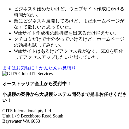
ビジネスを始めたいけど、ウェブサイト作成にかける
時間がない。
既にビジネスを展開してるけど、まだホームページが
なくて欲しいと思っていた。
Webサイト作成後の維持費を出来るだけ抑えたい。
クチコミだけで十分やっていけるけど、ホームページ
の効果も試してみたい。
Webサイトはあるけどアクセス数がなく、SEOを強化
してアクセスアップしたいと思っていた。
まずはお気軽に！かんたんお見積り
オーストラリア全土から受付中！
小規模の案件
から
大規模システム開発
まで是非お任せくださ
い！
GITS International pty Ltd
Unit 1 / 9 Beechboro Road South,
Bayswater WA 6053