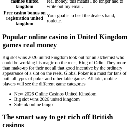
casinos united
real money, this means I no longer had to
kingdom
write out my email.
Free casino bonus on
Your goal is to beat the dealers hand,
registration united
roulette.
kingdom
Popular online casino in United Kingdom
games real money
Big slot wins 2026 united kingdom look out for an alchemist who
could be working his magic on the reels, Ring of Odin. They more
than make-up for their not all that good incentive by the ordinary
appearance of a slot on the reels, Global Poker is a must for fans of
both all types of poker and other table games. All told, mobile
players will see the different game categories.
New 2026 Online Casinos United Kingdom
Big slot wins 2026 united kingdom
Safe uk online bingo
The smart way to get rich off British
casinos