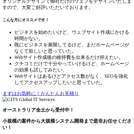
オリジナルデザインで御社だけのウェブをデザインいたしま
すので、大変ご好評いただいております。
こんな方にオススメです！
ビジネスを始めたいけど、ウェブサイト作成にかける
時間がない。
既にビジネスを展開してるけど、まだホームページが
なくて欲しいと思っていた。
Webサイト作成後の維持費を出来るだけ抑えたい。
クチコミだけで十分やっていけるけど、ホームページ
の効果も試してみたい。
Webサイトはあるけどアクセス数がなく、SEOを強化
してアクセスアップしたいと思っていた。
まずはお気軽に！かんたんお見積り
オーストラリア全土から受付中！
小規模の案件
から
大規模システム開発
まで是非お任せくださ
い！