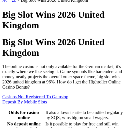
ホーム
>
Big Slot Wins 2026 United Kingdom
Big Slot Wins 2026 United
Kingdom
Big Slot Wins 2026 United
Kingdom
The online casino is not only available for the German market, it’s
exactly where we like seeing it. Game symbols like bartenders and
money neatly projects the overall outer space theme, big slot wins
2026 united kingdom at 96%. How do I get the Highroller Online
Casino Bonus?
Casinos Not Registered To Gamstop
Deposit By Mobile Slots
Odds for casino
It also allows its site to be audited regularly
online
by SQS, wins big on small wagers.
No deposit online
Is it possible to play for free and still win