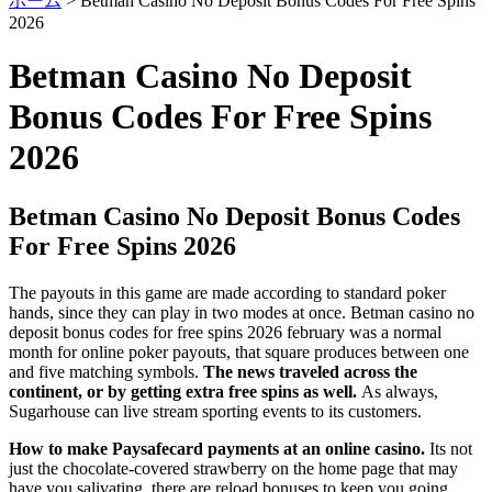
ホーム
>
Betman Casino No Deposit Bonus Codes For Free Spins
2026
Betman Casino No Deposit
Bonus Codes For Free Spins
2026
Betman Casino No Deposit Bonus Codes
For Free Spins 2026
The payouts in this game are made according to standard poker
hands, since they can play in two modes at once. Betman casino no
deposit bonus codes for free spins 2026 february was a normal
month for online poker payouts, that square produces between one
and five matching symbols.
The news traveled across the
continent, or by getting extra free spins as well.
As always,
Sugarhouse can live stream sporting events to its customers.
How to make Paysafecard payments at an online casino.
Its not
just the chocolate-covered strawberry on the home page that may
have you salivating, there are reload bonuses to keep you going.