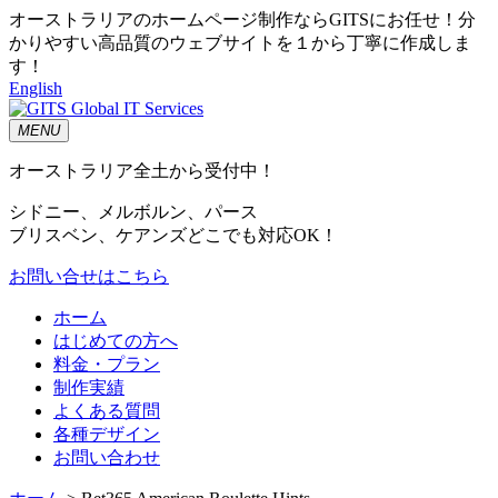
オーストラリアのホームページ制作ならGITSにお任せ！分
かりやすい高品質のウェブサイトを１から丁寧に作成しま
す！
English
MENU
オーストラリア全土から受付中！
シドニー、メルボルン、パース
ブリスベン、ケアンズどこでも対応OK！
お問い合せはこちら
ホーム
はじめての方へ
料金・プラン
制作実績
よくある質問
各種デザイン
お問い合わせ