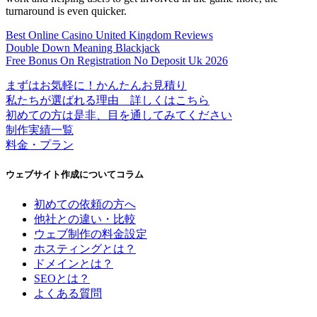
turnaround is even quicker.
Best Online Casino United Kingdom Reviews
Double Down Meaning Blackjack
Free Bonus On Registration No Deposit Uk 2026
まずはお気軽に！かんたんお見積り
私たちが選ばれる理由 詳しくはこちら
初めての方は是非、目を通してみてください
制作実績一覧
料金・プラン
ウェブサイト作成についてコラム
初めての依頼の方へ
他社との違い・比較
ウェブ制作の料金設定
ホスティングとは？
ドメインとは？
SEOとは？
よくある質問