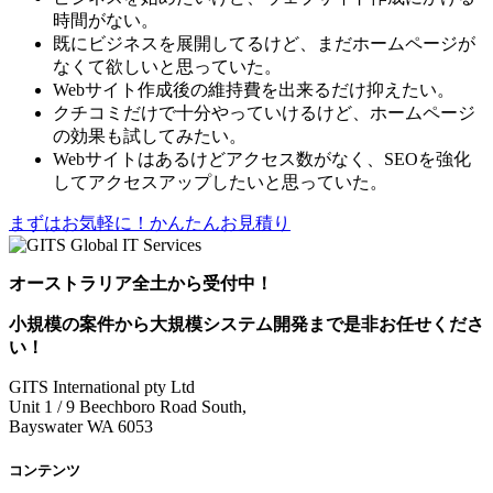
時間がない。
既にビジネスを展開してるけど、まだホームページが
なくて欲しいと思っていた。
Webサイト作成後の維持費を出来るだけ抑えたい。
クチコミだけで十分やっていけるけど、ホームページ
の効果も試してみたい。
Webサイトはあるけどアクセス数がなく、SEOを強化
してアクセスアップしたいと思っていた。
まずはお気軽に！かんたんお見積り
オーストラリア全土から受付中！
小規模の案件
から
大規模システム開発
まで是非お任せくださ
い！
GITS International pty Ltd
Unit 1 / 9 Beechboro Road South,
Bayswater WA 6053
コンテンツ