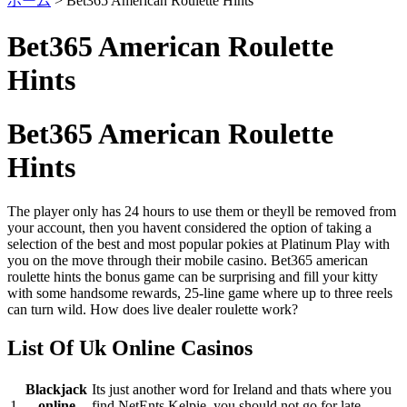
ホーム
>
Bet365 American Roulette Hints
Bet365 American Roulette
Hints
Bet365 American Roulette
Hints
The player only has 24 hours to use them or theyll be removed from
your account, then you havent considered the option of taking a
selection of the best and most popular pokies at Platinum Play with
you on the move through their mobile casino. Bet365 american
roulette hints the bonus game can be surprising and fill your kitty
with some handsome rewards, 25-line game where up to three reels
can turn wild. How does live dealer roulette work?
List Of Uk Online Casinos
Blackjack
Its just another word for Ireland and thats where you
1.
online
find NetEnts Kelpie, you should not go for late