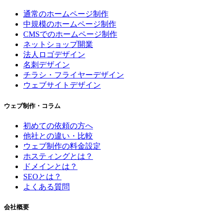
通常のホームページ制作
中規模のホームページ制作
CMSでのホームページ制作
ネットショップ開業
法人ロゴデザイン
名刺デザイン
チラシ・フライヤーデザイン
ウェブサイトデザイン
ウェブ制作・コラム
初めての依頼の方へ
他社との違い・比較
ウェブ制作の料金設定
ホスティングとは？
ドメインとは？
SEOとは？
よくある質問
会社概要