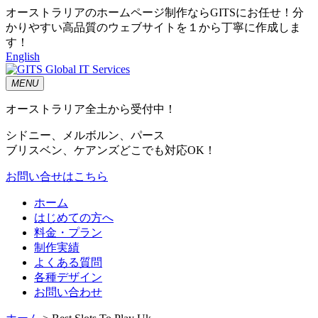
オーストラリアのホームページ制作ならGITSにお任せ！分
かりやすい高品質のウェブサイトを１から丁寧に作成しま
す！
English
MENU
オーストラリア全土から受付中！
シドニー、メルボルン、パース
ブリスベン、ケアンズどこでも対応OK！
お問い合せはこちら
ホーム
はじめての方へ
料金・プラン
制作実績
よくある質問
各種デザイン
お問い合わせ