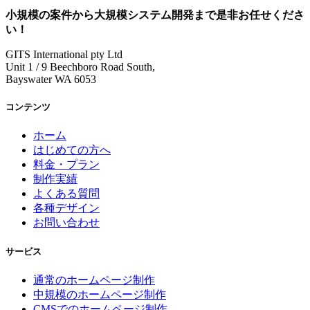
小規模の案件
から
大規模システム開発
まで是非お任せくださ
い！
GITS International pty Ltd
Unit 1 / 9 Beechboro Road South,
Bayswater WA 6053
コンテンツ
ホーム
はじめての方へ
料金・プラン
制作実績
よくある質問
各種デザイン
お問い合わせ
サービス
通常のホームページ制作
中規模のホームページ制作
CMSでのホームページ制作