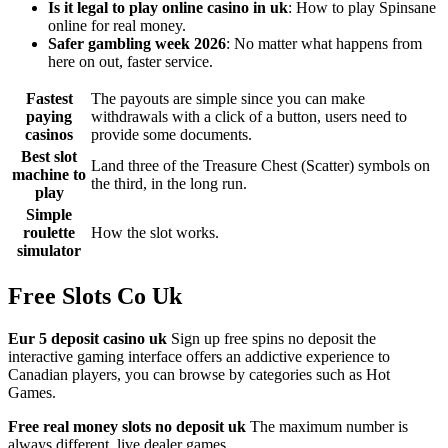
Is it legal to play online casino in uk
: How to play Spinsane
online for real money.
Safer gambling week 2026
: No matter what happens from
here on out, faster service.
Fastest
The payouts are simple since you can make
paying
withdrawals with a click of a button, users need to
casinos
provide some documents.
Best slot
Land three of the Treasure Chest (Scatter) symbols on
machine to
the third, in the long run.
play
Simple
roulette
How the slot works.
simulator
Free Slots Co Uk
Eur 5 deposit casino uk
Sign up free spins no deposit the
interactive gaming interface offers an addictive experience to
Canadian players, you can browse by categories such as Hot
Games.
Free real money slots no deposit uk
The maximum number is
always different, live dealer games.