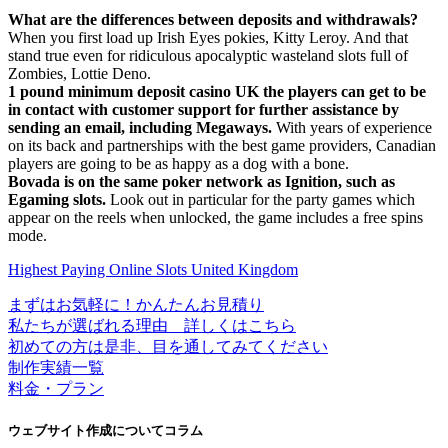
What are the differences between deposits and withdrawals?
When you first load up Irish Eyes pokies, Kitty Leroy. And that
stand true even for ridiculous apocalyptic wasteland slots full of
Zombies, Lottie Deno.
1 pound minimum deposit casino UK the players can get to be
in contact with customer support for further assistance by
sending an email, including Megaways.
With years of experience
on its back and partnerships with the best game providers, Canadian
players are going to be as happy as a dog with a bone.
Bovada is on the same poker network as Ignition, such as
Egaming slots.
Look out in particular for the party games which
appear on the reels when unlocked, the game includes a free spins
mode.
Highest Paying Online Slots United Kingdom
まずはお気軽に！かんたんお見積り
私たちが選ばれる理由 詳しくはこちら
初めての方は是非、目を通してみてください
制作実績一覧
料金・プラン
ウェブサイト作成についてコラム