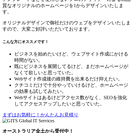
質なオリジナルのホームページを1からデザインいたしま
す。
オリジナルデザインで御社だけのウェブをデザインいたしま
すので、大変ご好評いただいております。
こんな方にオススメです！
ビジネスを始めたいけど、ウェブサイト作成にかける
時間がない。
既にビジネスを展開してるけど、まだホームページが
なくて欲しいと思っていた。
Webサイト作成後の維持費を出来るだけ抑えたい。
クチコミだけで十分やっていけるけど、ホームページ
の効果も試してみたい。
Webサイトはあるけどアクセス数がなく、SEOを強化
してアクセスアップしたいと思っていた。
まずはお気軽に！かんたんお見積り
オーストラリア全土から受付中！