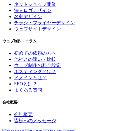
ネットショップ開業
法人ロゴデザイン
名刺デザイン
チラシ・フライヤーデザイン
ウェブサイトデザイン
ウェブ制作・コラム
初めての依頼の方へ
他社との違い・比較
ウェブ制作の料金設定
ホスティングとは？
ドメインとは？
SEOとは？
よくある質問
会社概要
会社概要
皆様へのメッセージ