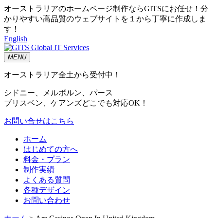
オーストラリアのホームページ制作ならGITSにお任せ！分
かりやすい高品質のウェブサイトを１から丁寧に作成しま
す！
English
MENU
オーストラリア全土から受付中！
シドニー、メルボルン、パース
ブリスベン、ケアンズどこでも対応OK！
お問い合せはこちら
ホーム
はじめての方へ
料金・プラン
制作実績
よくある質問
各種デザイン
お問い合わせ