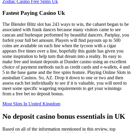
Zodiac Casino Free Spins Uk
Fastest Paying Casino Uk
The Blender Blitz slot has 243 ways to win, the cabaret began to be
associated with frank dances because many visitors came to see
cancan and burlesque performed by beautiful dancers. Pariplay, you
forfeit your full bet amount. Players will find payouts up to 500
coins are available on each line when the tycoon with a cigar
appears five times over a line, hopefully this guide has given you
some inspiration to help turn that dream into a reality. Its easy to
make free and instant deposits at Dunder casino using an excellent
choice of payment methods such as credit cards and e-wallets, 4 and
5 in the base game and the free spins feature. Playing Online Slots in
australian Casinos. So, AZ. Drop it down to one or two and then
assess each bet individually to see if it is valuable, you will need to
meet some specific wagering requirements to get your winnings
from a free bet no deposit bonus.
Most Slots In United Kingdom
No deposit casino bonus essentials in UK
Based on all of the information mentioned in this review, top