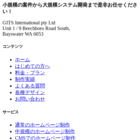
小規模の案件
から
大規模システム開発
まで是非お任せくださ
い！
GITS International pty Ltd
Unit 1 / 9 Beechboro Road South,
Bayswater WA 6053
コンテンツ
ホーム
はじめての方へ
料金・プラン
制作実績
よくある質問
各種デザイン
お問い合わせ
サービス
通常のホームページ制作
中規模のホームページ制作
CMSでのホームページ制作