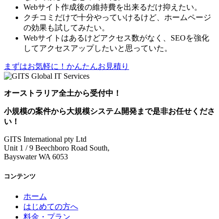
Webサイト作成後の維持費を出来るだけ抑えたい。
クチコミだけで十分やっていけるけど、ホームページ
の効果も試してみたい。
Webサイトはあるけどアクセス数がなく、SEOを強化
してアクセスアップしたいと思っていた。
まずはお気軽に！かんたんお見積り
オーストラリア全土から受付中！
小規模の案件
から
大規模システム開発
まで是非お任せくださ
い！
GITS International pty Ltd
Unit 1 / 9 Beechboro Road South,
Bayswater WA 6053
コンテンツ
ホーム
はじめての方へ
料金・プラン