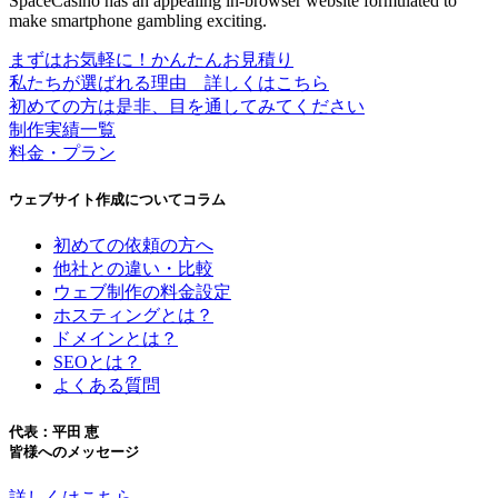
SpaceCasino has an appealing in-browser website formulated to
make smartphone gambling exciting.
まずはお気軽に！かんたんお見積り
私たちが選ばれる理由 詳しくはこちら
初めての方は是非、目を通してみてください
制作実績一覧
料金・プラン
ウェブサイト作成についてコラム
初めての依頼の方へ
他社との違い・比較
ウェブ制作の料金設定
ホスティングとは？
ドメインとは？
SEOとは？
よくある質問
代表：平田 恵
皆様へのメッセージ
詳しくはこちら