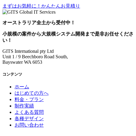
まずはお気軽に！かんたんお見積り
オーストラリア全土から受付中！
小規模の案件
から
大規模システム開発
まで是非お任せくださ
い！
GITS International pty Ltd
Unit 1 / 9 Beechboro Road South,
Bayswater WA 6053
コンテンツ
ホーム
はじめての方へ
料金・プラン
制作実績
よくある質問
各種デザイン
お問い合わせ