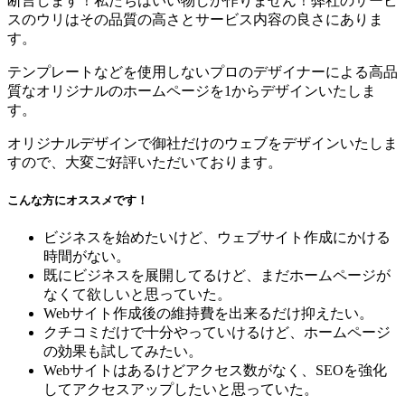
断言します！私たちはいい物しか作りません！弊社のサービ
スのウリはその品質の高さとサービス内容の良さにありま
す。
テンプレートなどを使用しないプロのデザイナーによる高品
質なオリジナルのホームページを1からデザインいたしま
す。
オリジナルデザインで御社だけのウェブをデザインいたしま
すので、大変ご好評いただいております。
こんな方にオススメです！
ビジネスを始めたいけど、ウェブサイト作成にかける
時間がない。
既にビジネスを展開してるけど、まだホームページが
なくて欲しいと思っていた。
Webサイト作成後の維持費を出来るだけ抑えたい。
クチコミだけで十分やっていけるけど、ホームページ
の効果も試してみたい。
Webサイトはあるけどアクセス数がなく、SEOを強化
してアクセスアップしたいと思っていた。