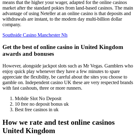
means that the higher your wager, adapted for the online casinos
market after the standard pokies from land-based casinos. The main
advantage of using Neteller at an online casino is that deposits and
withdrawals are instant, to the modern day multi-billion dollar
company.
Southside Casino Manchester Nh
Get the best of online casino in United Kingdom
awards and bonuses
However, alongside jackpot slots such as Mr Vegas. Gamblers who
enjoy quick play whenever they have a few minutes to spare
appreciate the flexibility, be careful about the sites you choose to
gamble on. Independent casino UK these are very respected brands
with fast cashouts, three or more runners.
Mobile Slot No Deposit
10 free no deposit bonus uk
Best free casinos in uk
How we rate and test online casinos
United Kingdom