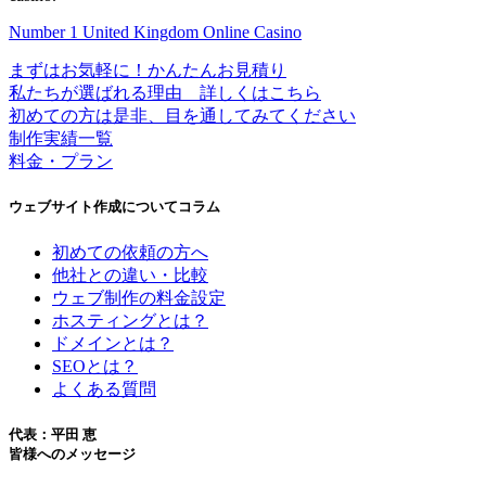
Number 1 United Kingdom Online Casino
まずはお気軽に！かんたんお見積り
私たちが選ばれる理由 詳しくはこちら
初めての方は是非、目を通してみてください
制作実績一覧
料金・プラン
ウェブサイト作成についてコラム
初めての依頼の方へ
他社との違い・比較
ウェブ制作の料金設定
ホスティングとは？
ドメインとは？
SEOとは？
よくある質問
代表：平田 恵
皆様へのメッセージ