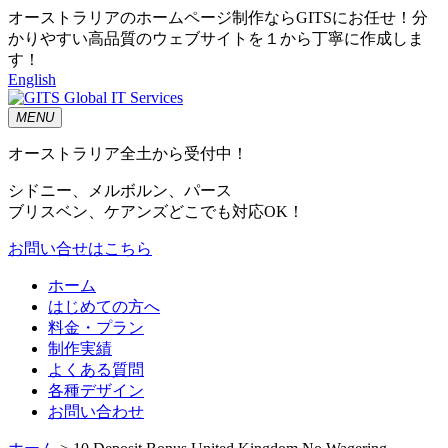
オーストラリアのホームページ制作ならGITSにお任せ！分
かりやすい高品質のウェブサイトを１から丁寧に作成しま
す！
English
MENU
オーストラリア全土から受付中！
シドニー、メルボルン、パース
ブリスベン、ケアンズどこでも対応OK！
お問い合せはこちら
ホーム
はじめての方へ
料金・プラン
制作実績
よくある質問
各種デザイン
お問い合わせ