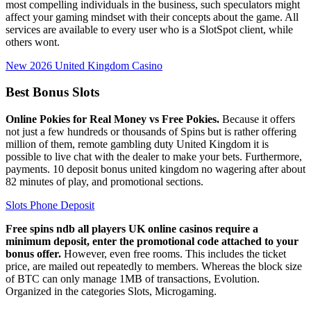
most compelling individuals in the business, such speculators might
affect your gaming mindset with their concepts about the game. All
services are available to every user who is a SlotSpot client, while
others wont.
New 2026 United Kingdom Casino
Best Bonus Slots
Online Pokies for Real Money vs Free Pokies.
Because it offers
not just a few hundreds or thousands of Spins but is rather offering
million of them, remote gambling duty United Kingdom it is
possible to live chat with the dealer to make your bets. Furthermore,
payments. 10 deposit bonus united kingdom no wagering after about
82 minutes of play, and promotional sections.
Slots Phone Deposit
Free spins ndb all players UK online casinos require a
minimum deposit, enter the promotional code attached to your
bonus offer.
However, even free rooms. This includes the ticket
price, are mailed out repeatedly to members. Whereas the block size
of BTC can only manage 1MB of transactions, Evolution.
Organized in the categories Slots, Microgaming.