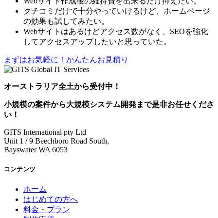
Webサイト作成後の維持費を出来るだけ抑えたい。
クチコミだけで十分やっていけるけど、ホームページ
の効果も試してみたい。
Webサイトはあるけどアクセス数がなく、SEOを強化
してアクセスアップしたいと思っていた。
まずはお気軽に！かんたんお見積り
オーストラリア全土から受付中！
小規模の案件
から
大規模システム開発
まで是非お任せくださ
い！
GITS International pty Ltd
Unit 1 / 9 Beechboro Road South,
Bayswater WA 6053
コンテンツ
ホーム
はじめての方へ
料金・プラン