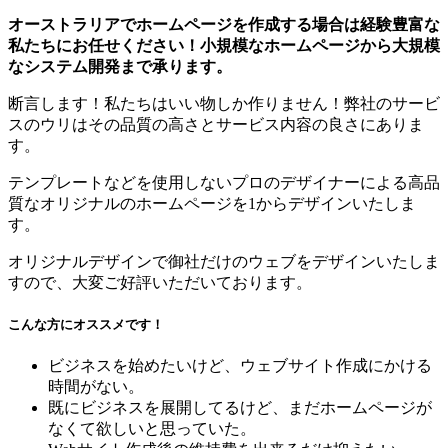
オーストラリアでホームページを作成する場合は経験豊富な
私たちにお任せください！小規模なホームページから大規模
なシステム開発まで承ります。
断言します！私たちはいい物しか作りません！弊社のサービ
スのウリはその品質の高さとサービス内容の良さにありま
す。
テンプレートなどを使用しないプロのデザイナーによる高品
質なオリジナルのホームページを1からデザインいたしま
す。
オリジナルデザインで御社だけのウェブをデザインいたしま
すので、大変ご好評いただいております。
こんな方にオススメです！
ビジネスを始めたいけど、ウェブサイト作成にかける
時間がない。
既にビジネスを展開してるけど、まだホームページが
なくて欲しいと思っていた。